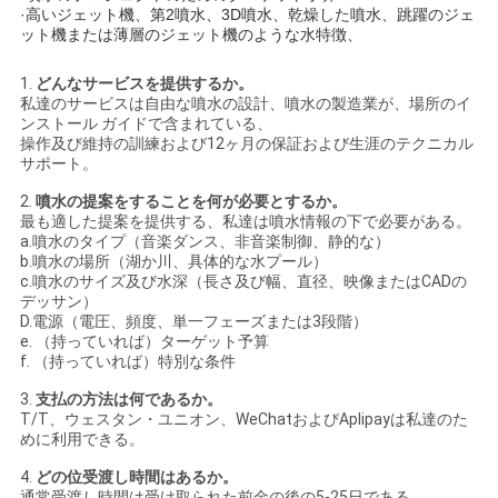
·高いジェット機、第2噴水、3D噴水、乾燥した噴水、跳躍のジェ
ット機または薄層のジェット機のような水特徴、
1.
どんなサービスを提供するか。
私達のサービスは自由な噴水の設計、噴水の製造業が、場所のイ
ンストール ガイドで含まれている、
操作及び維持の訓練および12ヶ月の保証および生涯のテクニカル
サポート。
2.
噴水の提案をすることを何が必要とするか。
最も適した提案を提供する、私達は噴水情報の下で必要がある。
a.噴水のタイプ（音楽ダンス、非音楽制御、静的な）
b.噴水の場所（湖か川、具体的な水プール）
c.噴水のサイズ及び水深（長さ及び幅、直径、映像またはCADの
デッサン）
D.電源（電圧、頻度、単一フェーズまたは3段階）
e. （持っていれば）ターゲット予算
f. （持っていれば）特別な条件
3.
支払の方法は何であるか。
T/T、ウェスタン・ユニオン、WeChatおよびAplipayは私達のた
めに利用できる。
4.
どの位受渡し時間はあるか。
通常受渡し時間は受け取られた前金の後の5-25日である。