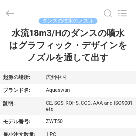
supplier.
Copyright
©
2020
-
ダンスの噴水のノズル
2026
aquaswan
水流18m3/Hのダンスの噴水
家
water
co,.ltd.
All
はグラフィック・デザインを
Rights
Reserved.
プ
ノズルを通して出す
ロ
ダ
起源の場所:
広州中国
ク
Aquaswan
ブランド名:
ト
CE, SGS, ROHS, CCC, AAA and ISO9001
証明:
etc
ZWT50
モデル番号:
私
1 PC
最小注文数量: