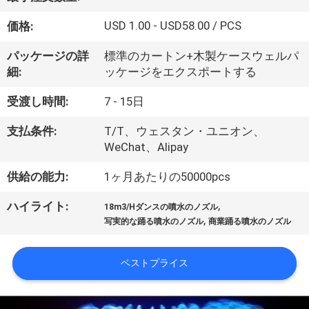
達
に
USD 1.00 - USD58.00 / PCS
価格:
つ
パッケージの詳
標準のカートン+木製ケースウェルパ
細:
ッケージをエクスポートする
い
受渡し時間:
7 - 15日
て
支払条件:
T/T、ウェスタン・ユニオン、
WeChat、Alipay
工
供給の能力:
1ヶ月あたりの50000pcs
場
,
ハイライト:
旅
18m3/Hダンスの噴水のノズル
,
写実的な踊る噴水のノズル
商業踊る噴水のノズル
行
ベストプライス
品