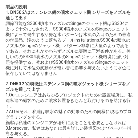
製品の説明
い
1.
DN50 2"はステンレス鋼の噴水ジェット機 シリーズをノズルを
通して出す
調節可能なSS304噴水のノズルのSingeのジェット機は
SS304に
よって十分になされる。
SS304噴水のノズルのSingeのジェット
引
機
によって発生する活発な水パターンは水流の入口のための最適
の付属品、滝のように落ちるプールinstallations.SS304の
噴水の
用
ノズルのSingeのジェット機
、パターン非常に大量のようである
である。それにもかかわらずノズルに実際に干潮条件がある。美
を
しいのの
SS304噴水のノズルのSingeのジェット機
環境に強い対
照を提供する。滝および
SS304噴水のノズルのSingeのジェット
要
機
に対して水位の変動が水軽い音に影響を与えないように水位に
依存していてはなりません
求
2.
DN50 2"の特徴はステンレス鋼の噴水ジェット機 シリーズをノ
ズルを通して出す
し
1.Ourエンジニアはあらゆるプロジェクトのための設置場所に、私
達私達の顧客のために噴水装置をきちんと取付けるのを助ける行
な
く。
2.Afterそれ、私達は噴水の魅了の効果のための同様に現地のプロ
さ
グラミングをする。
顧客は私達のエンジニアが場所にあることを必要としなければ
い
3.Moreover、私達はあなたに最も詳しい装備図およびペーパー指
導を与える。