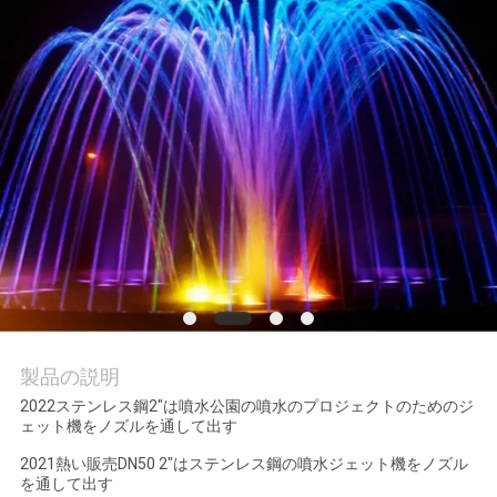
質
管
理
私
達
に
連
絡
製品の説明
し
2022ステンレス鋼2"は噴水公園の噴水のプロジェクトのためのジ
ェット機をノズルを通して出す
な
2021熱い販売DN50 2"はステンレス鋼の噴水ジェット機をノズル
さ
を通して出す