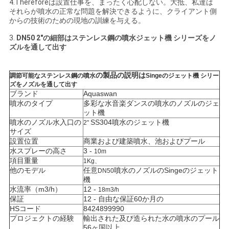
4.Thereforeは設置仕事を、まったく心配しない。大抵、私達は
それらが噴水の正常な問題を解決できるように、クライアント側
NEWS
からの技術のための現地の訓練を与える。
3.
DN50 2"
の細部は
ステンレス鋼の噴水ジェット機 シリーズをノ
ズルを通して出す
地
図
の製品の説明は
調節可能なステンレス鋼の
噴水
Singeのジェット機 シリー
ズをノズルを通して出す
ブランド
Aquaswan
噴水のタイプ
多彩な水音楽ダンスの噴水のノズルのジェ
PRIVACY
ット機
噴水のノズル水入口の
SS304
噴水のジェット機
2"
POLICY
サイズ
設置位置
商業および建築噴水、池およびプール
水スプレーの高さ
3 -
10m
項目重量
1Kg、
他のモデル
任意
噴水のノズルのSingeのジェット
DN50
機
水流率（m3/h）
12 -
18m3/h
保証
12 - 自由な保証60か月の
HSコード
8424899990
プロジェクトの経験
輸出された及び造られた水の噴水のプール
56ヶ国以上