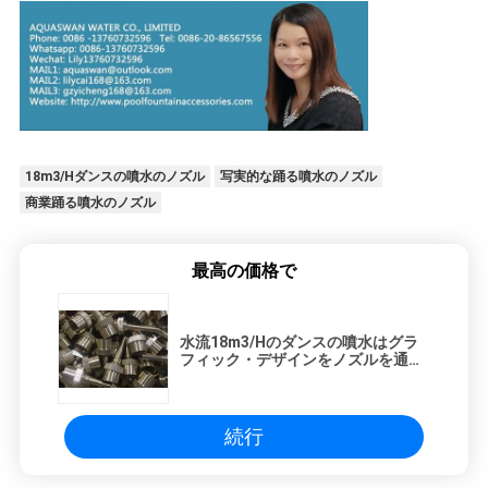
18m3/Hダンスの噴水のノズル
写実的な踊る噴水のノズル
商業踊る噴水のノズル
最高の価格で
水流18m3/Hのダンスの噴水はグラ
フィック・デザインをノズルを通し
て出す
続行