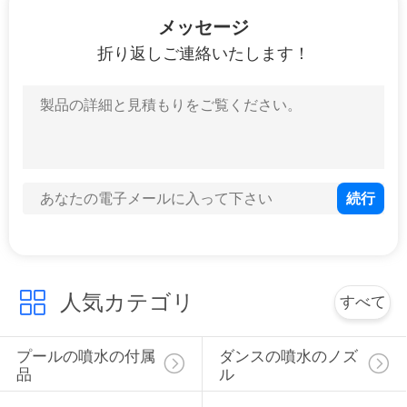
9
メッセージ
プールの競争装置の
折り返しご連絡いたします！
付属品
11
プールのクリーニ
ングのキット
人気カテゴリ
すべて
プールの噴水の付属
ダンスの噴水のノズ
品
ル
7