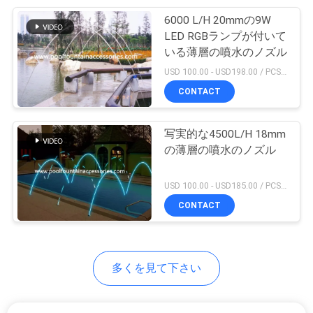
6000 L/H 20mmの9W
26
NEWS
LED RGBランプが付いて
いる薄層の噴水のノズル
防水水中LEDライト
地
USD 100.00 - USD198.00 / PCS MOQ:1 PCS
CONTACT
図
写実的な4500L/H 18mm
PRIVACY
の薄層の噴水のノズル
POLICY
46
USD 100.00 - USD185.00 / PCS MOQ:1 PCS
CONTACT
商業プールの付属品
多くを見て下さい