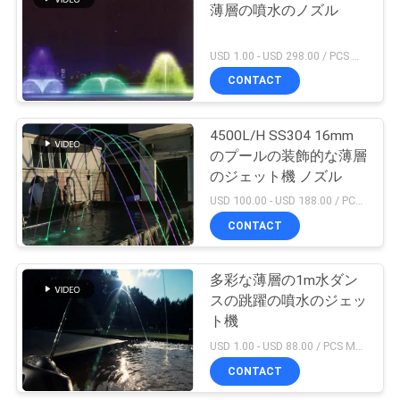
薄層の噴水のノズル
い
19
USD 1.00 - USD 298.00 / PCS MOQ:1 PCS
ステンレス鋼のプ
CONTACT
引
ールの梯子
用
4500L/H SS304 16mm
のプールの装飾的な薄層
を
のジェット機 ノズル
要
USD 100.00 - USD 188.00 / PCS MOQ:1 PCS
CONTACT
求
26
商業プールの砂フ
し
多彩な薄層の1m水ダン
な
スの跳躍の噴水のジェッ
ィルター
ト機
さ
USD 1.00 - USD 88.00 / PCS MOQ:1 PCS
い
CONTACT