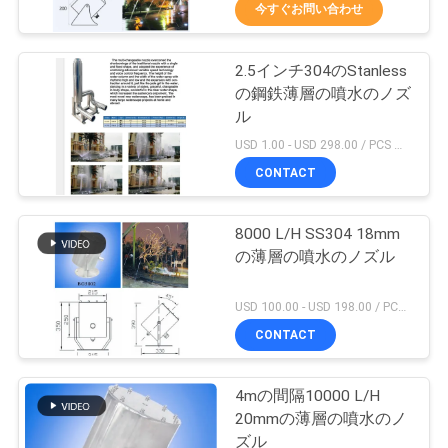
達
今すぐお問い合わせ
に
2.5インチ304のStanless
つ
30
の鋼鉄薄層の噴水のノズ
い
薄層の噴水のノズ
ル
USD 1.00 - USD 298.00 / PCS MOQ:1 PC
て
ル
CONTACT
工
8000 L/H SS304 18mm
の薄層の噴水のノズル
場
24
旅
USD 100.00 - USD 198.00 / PCS MOQ:1 PC
CONTACT
行
霧水ノズル
4mの間隔10000 L/H
品
20mmの薄層の噴水のノ
ズル