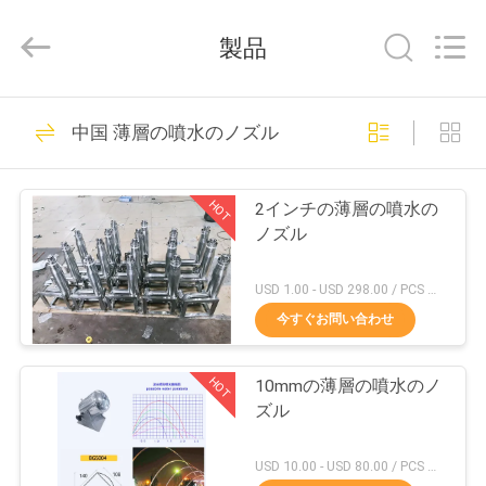
supplier.
Copyright
©
製品
2020
-
2026
aquaswan
家
123
water
co,.ltd.
中国 薄層の噴水のノズル
All
プールの噴水の付属
Rights
Reserved.
プ
品
HOT
2インチの薄層の噴水の
ロ
ノズル
ダ
USD 1.00 - USD 298.00 / PCS MOQ:1 PC
ク
今すぐお問い合わせ
274
ト
ダンスの噴水のノ
HOT
10mmの薄層の噴水のノ
ズル
ズル
私
USD 10.00 - USD 80.00 / PCS MOQ:1 PC