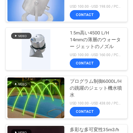
質
USD 100.00 - USD 198.00 / PCS MOQ:1 PC
管
CONTACT
18
理
音楽的な噴水のプロ
1.5m高い4500 L/H
14mmの薄層のウォータ
ジェクト
私
ー ジェットのノズル
USD 100.00 - USD 160.00 / PCS MOQ:1 PC
達
CONTACT
に
連
プログラム制御6000L/H
20
の跳躍のジェット機水噴
ステンレス鋼の滝
絡
水
USD 100.00 - USD 438.00 / PCS MOQ:1 PCS
し
のジェット機
CONTACT
な
さ
多彩な多可変性35m3/h