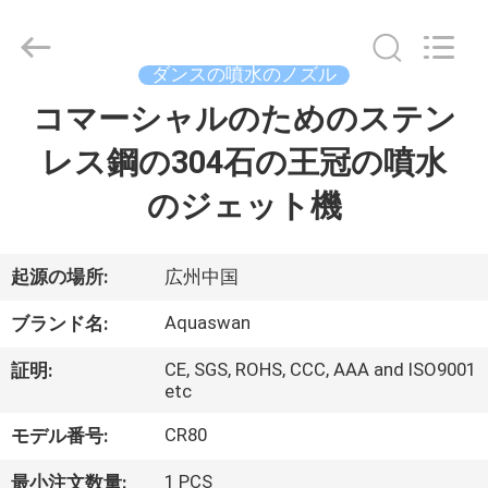
supplier.
Copyright
©
2020
-
ダンスの噴水のノズル
2026
aquaswan
コマーシャルのためのステン
家
water
co,.ltd.
All
レス鋼の304石の王冠の噴水
Rights
Reserved.
プ
のジェット機
ロ
ダ
起源の場所:
広州中国
ク
Aquaswan
ブランド名:
ト
CE, SGS, ROHS, CCC, AAA and ISO9001
証明:
etc
CR80
モデル番号:
私
1 PCS
最小注文数量: