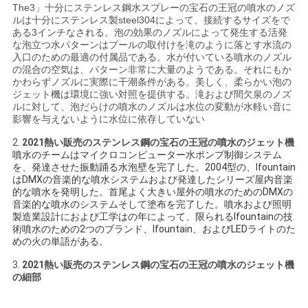
The3
」十分にステンレス鋼水スプレーの宝石の王冠の噴水のノズ
い
ルは
十分にステンレス製steel304によって、接続するサイズをで
ある3インチなされる。泡の効果のノズルによって発生する活発
な泡立つ水パターンはプールの取付けを滝のように落とす水流の
入口のための最適の付属品である。水が付いている噴水のノズル
引
の混合の空気は、パターン非常に大量のようである。それにもか
かわらずノズルに実際に干潮条件がある。美しく、柔らかい泡の
用
ジェット機は環境に強い対照を提供する。滝および間欠泉のノズ
ルに対して、泡だらけの噴水のノズルは水位の変動が水軽い音に
影響を与えないように水位に依存していない
を
2.
2021熱い販売のステンレス鋼の宝石の王冠の噴水のジェット機
要
噴水のチームはマイクロコンピューター水ポンプ制御システム
を、発達させた振動踊る水泡壁を完了した。2004型の、Ifountain
求
はDMXの音楽的な噴水システムおよび発達したシリーズ屋内音楽
的な噴水を発明した。首尾よく大きい屋外の噴水のためのDMXの
し
音楽的な噴水のシステムそして塗布を完了した。噴水および照明
製造業設計におよび工学はの年によって、限られるIfountainの技
術噴水のための2つのブランド、Ifountain、およびLEDライトのた
な
めの火の単語がある。
さ
3.
2021熱い
販売のステンレス鋼の宝石の王冠の噴水のジェット機
の細部
い