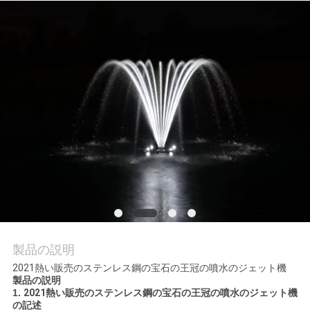
質
管
理
私
達
に
連
絡
し
製品の説明
2021熱い販売のステンレス鋼の宝石の王冠の噴水のジェット機
な
製品の説明
1.
2021熱い
販売のステンレス鋼の宝石の王冠の噴水のジェット機
さ
の記述