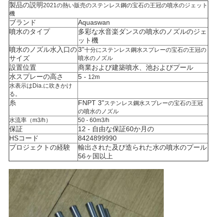
製品の説明
2021の熱い販売のステンレス鋼の宝石の王冠の噴水のジェット
機
NEWS
ブランド
Aquaswan
噴水のタイプ
多彩な水音楽ダンスの噴水のノズルのジェ
ット機
地
噴水のノズル水入口の
3"
十分にステンレス鋼水スプレーの宝石の王冠の
サイズ
噴水のノズル
設置位置
商業および建築噴水、池およびプール
図
水スプレーの高さ
5 -
12m
水表示はDia.に吹きかけ
る。
PRIVACY
糸
FNPT 3"
ステンレス鋼水スプレーの宝石の王冠
の噴水のノズル
POLICY
水流率（m3/h）
50 - 60m3/h
保証
12 - 自由な保証60か月の
HSコード
8424899990
プロジェクトの経験
輸出された及び造られた水の噴水のプール
56ヶ国以上