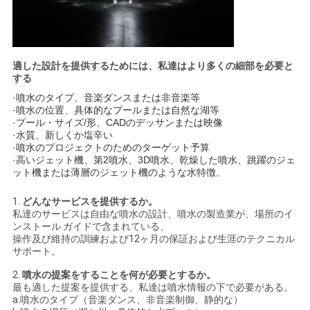
適した設計を提供するためには、私達はより多くの細部を必要と
する
·噴水のタイプ、音楽ダンスまたは非音楽等
·噴水の位置、具体的なプールまたは自然な湖等
·プール・サイズ/形、CADのデッサンまたは映像
·水質、新しくか塩辛い
·噴水のプロジェクトのためのターゲット予算
·高いジェット機、第2噴水、3D噴水、乾燥した噴水、跳躍のジェ
ット機または薄層のジェット機のような水特徴
。
1.
どんなサービスを提供するか。
私達のサービスは自由な噴水の設計、噴水の製造業が、場所のイ
ンストール ガイドで含まれている、
操作及び維持の訓練および12ヶ月の保証および生涯のテクニカル
サポート。
2.
噴水の提案をすることを何が必要とするか。
最も適した提案を提供する、私達は噴水情報の下で必要がある。
a.噴水のタイプ（音楽ダンス、非音楽制御、静的な）