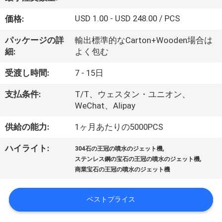
達
に
USD 1.00 - USD 248.00 / PCS
価格:
つ
パッケージの詳
輸出標準的なCarton+Wooden場合は
細:
よく包む
い
受渡し時間:
7 - 15日
て
支払条件:
T/T、ウェスタン・ユニオン、
WeChat、Alipay
工
供給の能力:
1ヶ月あたりの5000PCS
場
,
ハイライト:
旅
304石の王冠の噴水のジェット機
,
ステンレス鋼の宝石の王冠の噴水のジェット機
行
商業宝石の王冠の噴水のジェット機
ベストプライス
品