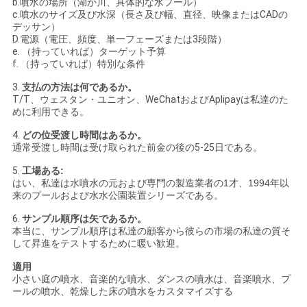
b.噴水の場所（湖か川、具体的な水プール）
c.噴水のサイズ及び水深（長さ及び幅、直径、映像またはCADの
デッサン）
D.電源（電圧、頻度、単一フェーズまたは3段階）
e. （持っていれば）ターゲット予算
f. （持っていれば）特別な条件
3.
支払の方法は何であるか。
T/T、ウェスタン・ユニオン、WeChatおよびAplipayは私達のた
めに利用できる。
4.
どの位受渡し時間はあるか。
通常受渡し時間は受け取られた前金の後の5-25日である。
5.
工場ある:
はい、
私達は水噴水の元および専門の製造業者の1才、1994年以
来のプールおよび水水公園装置シリーズである。
6.
サンプル順序は矢であるか。
本当に、サンプル順序は私達の顧客から彼らの市場の私達の質そ
して昇進をテストするために暖い歓迎。
適用
小さい庭の噴水、音楽的な噴水、ダンスの噴水は、音楽噴水、プ
ールの噴水、乾燥した床の噴水をカスタマイズする