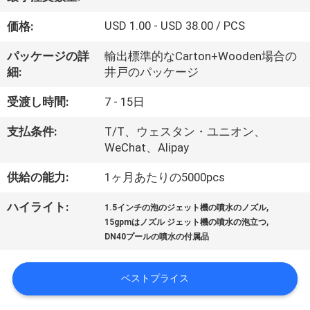
達
に
USD 1.00 - USD 38.00 / PCS
価格:
つ
パッケージの詳
輸出標準的なCarton+Wooden場合の
細:
井戸のパッケージ
い
受渡し時間:
7 - 15日
て
支払条件:
T/T、ウェスタン・ユニオン、
WeChat、Alipay
工
供給の能力:
1ヶ月あたりの5000pcs
場
,
ハイライト:
旅
1.5インチの泡のジェット機の噴水のノズル
,
15gpmはノズル ジェット機の噴水の泡立つ
行
DN40プールの噴水の付属品
ベストプライス
品