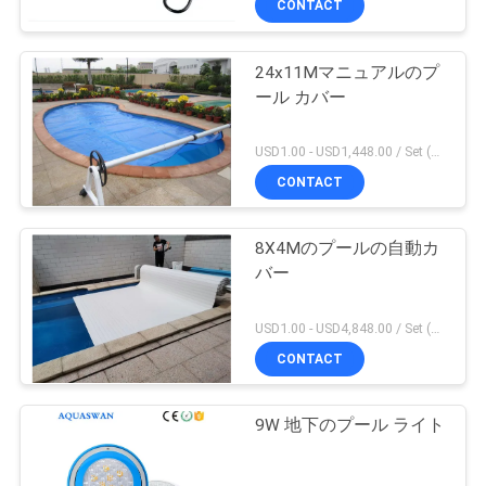
CONTACT
24x11Mマニュアルのプ
ール カバー
USD1.00 - USD1,448.00 / Set (3 Cover With 3 Roller), Only Cover USD1.50 - USD3.50 / Square Meter MOQ:1 PC
CONTACT
8X4Mのプールの自動カ
バー
USD1.00 - USD4,848.00 / Set (Cover With Roller), Only Cover USD28.00 - USD40.00 / Square Meter MOQ:1 PC
CONTACT
9W 地下のプール ライト