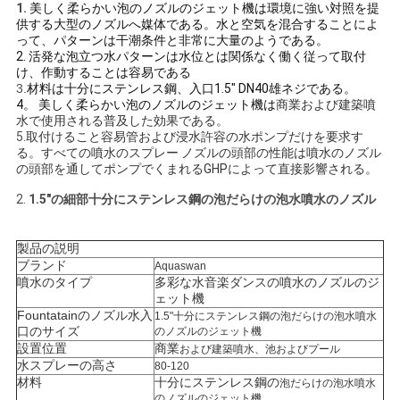
1.
美しく柔らかい泡のノズルのジェット機は環境に強い対照を提
い
供する大型のノズルへ媒体である。水と空気を混合することによ
って、パターンは干潮条件と非常に大量のようである。
2. 活発な泡立つ水パターンは水位とは関係なく働く従って取付
け、作動することは容易である
引
3.
材料は十分にステンレス鋼、入口1.5" DN40雄ネジである。
4。 美しく柔らかい泡のノズルのジェット機は
商業および建築噴
用
水で使用される普及した効果である。
5.
取付けること容易管および浸水許容の水ポンプだけを要求す
る。すべての噴水のスプレー ノズルの頭部の性能は噴水のノズル
を
の頭部を通してポンプでくまれるGHPによって直接影響される。
要
2.
1.5"
の細部
十分にステンレス鋼の泡だらけの泡水噴水のノズル
求
製品の説明
し
ブランド
Aquaswan
噴水のタイプ
多彩な水音楽ダンスの噴水のノズルのジ
ェット機
な
Fountatainのノズル水入
1.5"
十分にステンレス鋼の泡だらけの泡水噴水
口のサイズ
のノズルのジェット機
さ
設置位置
商業
および建築噴水、池およびプール
水スプレーの高さ
80-120
い
材料
十分にステンレス鋼の
泡だらけの泡水噴水
のノズルのジェット機