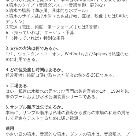
a.噴水のタイプ（音楽ダンス、非音楽制御、静的な）
b.噴水の場所（湖か川、具体的な水プール）
c.噴水のサイズ及び水深（長さ及び幅、直径、映像またはCADの
デッサン）
D.電源（電圧、頻度、単一フェーズまたは3段階）
e. （持っていれば）ターゲット予算
f. （持っていれば）特別な条件
3.
支払の方法は何であるか。
T/T、ウェスタン・ユニオン、WeChatおよびAplipayは私達のた
めに利用できる。
4.
どの位受渡し時間はあるか。
通常受渡し時間は受け取られた前金の後の5-25日である。
5.
工場ある:
はい、
私達は水噴水の元および専門の製造業者の1才、1994年以
来のプールおよび水水公園装置シリーズである。
6.
サンプル順序は矢であるか。
本当に、サンプル順序は私達の顧客から彼らの市場の私達の質そ
して昇進をテストするために暖い歓迎。
適用
小さい庭の噴水、音楽的な噴水、ダンスの噴水は、音楽噴水、プ