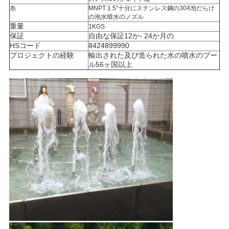
糸
MNPT 1.5"十分にステンレス鋼の304泡だらけ
の泡水噴水のノズル
NEWS
重量
1KGS
保証
自由な保証12か- 24か月の
HSコード
8424899990
地
プロジェクトの経験
輸出された及び造られた水の噴水のプー
ル56ヶ国以上
図
PRIVACY
POLICY