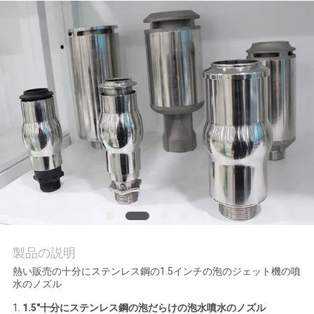
質
管
理
私
達
に
連
絡
し
製品の説明
熱い販売の十分にステンレス鋼の1.5インチの泡のジェット機の噴
な
水のノズル
さ
1.
1.5"十分にステンレス鋼の泡だらけの泡水噴水のノズル