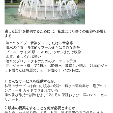
適した設計を提供するためには、私達はより多くの細部を必要と
する
·噴水のタイプ、音楽ダンスまたは非音楽等
·噴水の位置、具体的なプールまたは自然な湖等
·プール・サイズ/形、CADのデッサンまたは映像
·水質、新しくか塩辛い
·噴水のプロジェクトのためのターゲット予算
·高いジェット機、第2噴水、3D噴水、乾燥した噴水、跳躍のジェ
ット機または薄層のジェット機のような水特徴、
1.
どんなサービスを提供するか。
私達のサービスは自由な噴水の設計、噴水の製造業が、場所のイ
ンストール ガイドで含まれている、
操作及び維持の訓練および12ヶ月の保証および生涯のテクニカル
サポート。
2.
噴水の提案をすることを何が必要とするか。
最も適した提案を提供する、私達は噴水情報の下で必要がある。