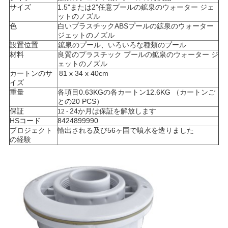
サイズ
1.5"または2"任意プールの鉱泉のウォーター ジェ
ットのノズル
NEWS
色
白い
プラスチックABSプールの鉱泉のウォーター
ジェットのノズル
設置位置
鉱泉のプール、いろいろな種類のプール
地
材料
良質のプラスチック
プールの鉱泉のウォーター ジ
ェットのノズル
図
カートンのサ
81 x 34 x 40cm
イズ
重量
各項目0.63KGの各カートン12.6KG （カートンご
との20 PCS）
PRIVACY
保証
24か月は保証を解放します
12 -
HSコード
8424899990
POLICY
プロジェクト
輸出される及び56ヶ国で噴水を造りました
の経験