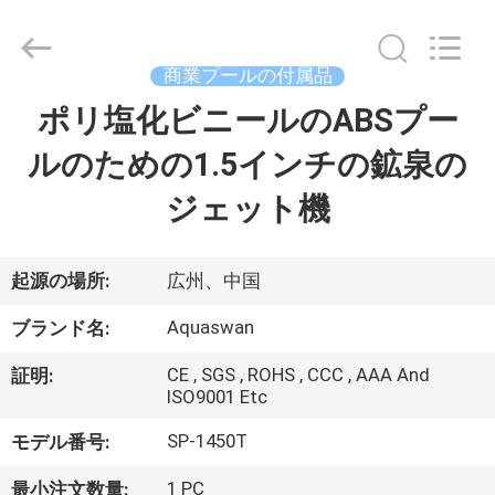
supplier.
Copyright
©
2020
-
商業プールの付属品
2026
aquaswan
ポリ塩化ビニールのABSプー
家
water
co,.ltd.
All
ルのための1.5インチの鉱泉の
Rights
Reserved.
プ
ジェット機
ロ
ダ
起源の場所:
広州、中国
ク
Aquaswan
ブランド名:
ト
CE , SGS , ROHS , CCC , AAA And
証明:
ISO9001 Etc
SP-1450T
モデル番号:
私
1 PC
最小注文数量: