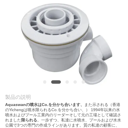
質
管
理
私
達
に
連
絡
製品の説明
し
Aquaswanの噴水はCo.を分かち合います、
また示される（香港
のYichengは噴水限られるCo.を分かち合い、） 1994年以来の水
な
噴水およびプール工業内のリーダーそして元の工場として確認さ
れました
限られる
。一歩ずつ、私達に水噴水、プールおよび水水
さ
公園で3つの専門の作成ラインがあります。質の私達の顧客に、