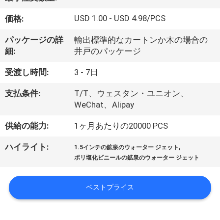
達
に
USD 1.00 - USD 4.98/PCS
価格:
つ
パッケージの詳
輸出標準的なカートンか木の場合の
細:
井戸のパッケージ
い
受渡し時間:
3 - 7日
て
支払条件:
T/T、ウェスタン・ユニオン、
WeChat、Alipay
工
供給の能力:
1ヶ月あたりの20000 PCS
場
,
ハイライト:
旅
1.5インチの鉱泉のウォーター ジェット
ポリ塩化ビニールの鉱泉のウォーター ジェット
行
ベストプライス
品