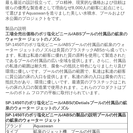
最も最近の設計役立って、プロ精神、現実的な価格および信頼は
い
彼らの優秀な製造者として理由なぜ8,000人の顧客に起点にそし
て選びますAquaswanを造りました美しい水噴水、プールおよび
水公園のプロジェクトをです。
引
製品の説明
工場全売出価格のポリ塩化ビニール/ABSプールの付属品の鉱泉の
ウォーター ジェットのノズル
用
SP-1450Tのポリ塩化ビニール/ABSプールの付属品の鉱泉のウォ
ーター ジェットのノズルは良質のプラスチックABSから成ってい
を
ます。私達は私達の顧客に優れた質の原料を使用して製造された
であるプールの付属品の広い全域を提供します。さらに、付属品
要
の私達の範囲は耐久性、腐食への抵抗と特色になりましたり及び
環境に優しいです。プールの付属品の範囲で、私達は私達の顧客
求
に質公認の床の入口を提供します。私達の床の入口は腐食の方に
抵抗力があり、環境に優しいです。最適質のプラスチックはこれ
らの床の入口の製造業で使用されます。これらのプロダクトはプ
し
ールのボトム フロアの平板に取付けられています。
な
SP-1450Tのポリ塩化ビニール/ABS
のDetials
プールの付属品の鉱
泉のウォーター ジェットのノズル
さ
SP-1450Tのポリ塩化ビニール/ABS
の製品の説明
プールの付属品
の鉱泉のウォーター ジェット
い
ブランド
Aquaswan
タイプ
鉱泉のジェット機、プールの付属品